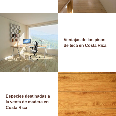
C
I
Ó
N
B
Ventajas de los pisos
L
de teca en Costa Rica
O
G
C
O
N
T
Especies destinadas a
A
la venta de madera en
Costa Rica
C