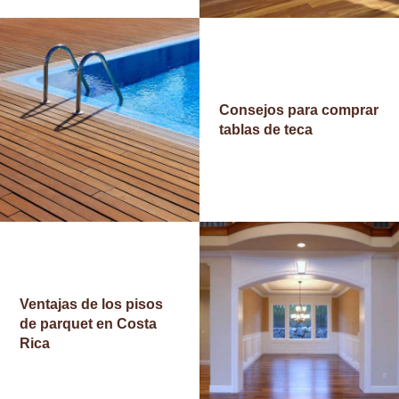
I
N
I
Consejos para comprar
C
tablas de teca
I
O
S
O
B
R
Ventajas de los pisos
E
de parquet en Costa
N
Rica
O
S