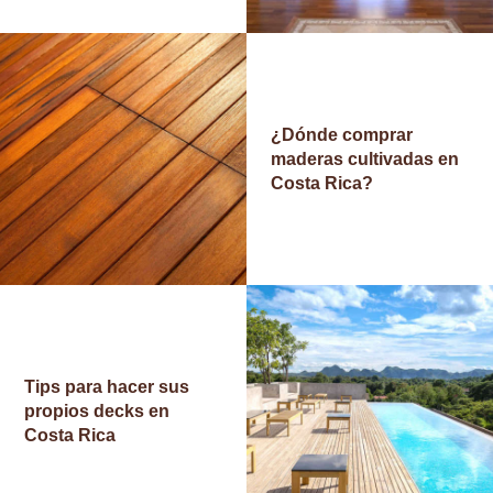
O
T
R
O
¿Dónde comprar
maderas cultivadas en
S
Costa Rica?
C
A
T
Á
L
O
Tips para hacer sus
G
propios decks en
O
Costa Rica
S