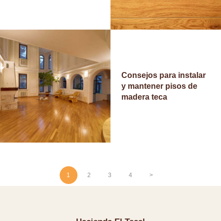
T
O
Consejos para instalar
y mantener pisos de
madera teca
Posts
PAGE
1
PAGE
2
PAGE
3
PAGE
4
>
pagination