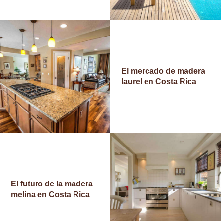
E
R
V
I
C
El mercado de madera
I
laurel en Costa Rica
O
S
I
N
S
P
El futuro de la madera
I
melina en Costa Rica
R
A