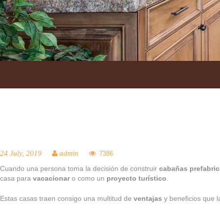
INICIO
SOBRE NOSOTROS
24 July, 2019
admin
7386
CATÁLOGO
Cuando una persona toma la decisión de construir
cabañas prefabri
casa para
vacacionar
o como un
proyecto turístico
.
SERVICIOS
Estas casas traen consigo una multitud de
ventajas
y beneficios que 
INSPIRACIÓN