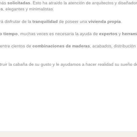
 más
solicitadas
. Esto ha atraído la atención de arquitectos y diseñado
os
, elegantes y minimalistas.
á disfrutar de la
tranquilidad
de poseer una
vivienda propia
.
o tiempo
, muchas veces es necesaria la ayuda de
expertos
y
herram
entre cientos de
combinaciones de maderas
, acabados, distribución
truir la cabaña de su gusto y le ayudamos a hacer realidad su sueño d