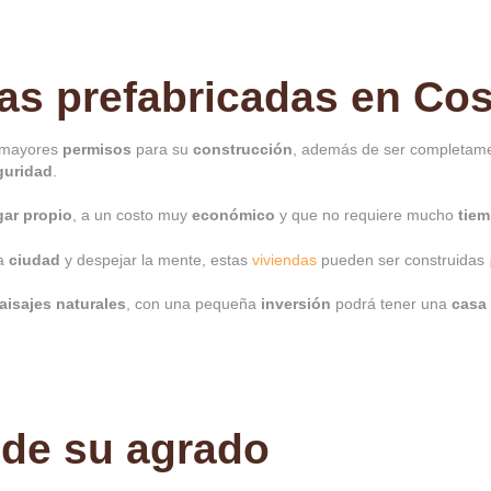
ñas prefabricadas en Co
e mayores
permisos
para su
construcción
, además de ser completam
guridad
.
ar propio
, a un costo muy
económico
y que no requiere mucho
tiem
la
ciudad
y despejar la mente, estas
viviendas
pueden ser construidas 
aisajes naturales
, con una pequeña
inversión
podrá tener una
casa
 de su agrado