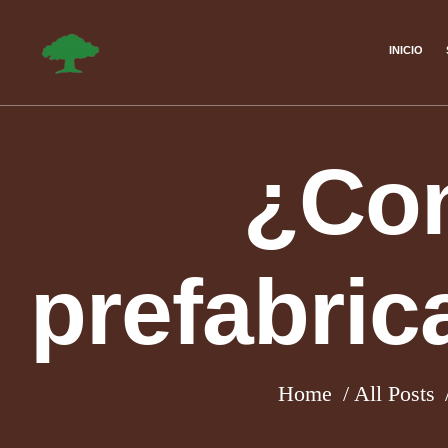
INICIO
¿Con
prefabric
Home
All Posts