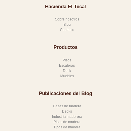
Hacienda El Tecal
O
S
Sobre nosotros
Blog
O
Contacto
T
R
Productos
O
S
Pisos
Escaleras
C
Deck
Muebles
A
T
Publicaciones del Blog
Á
L
Casas de madera
Decks
O
Industria maderera
Pisos de madera
G
Tipos de madera