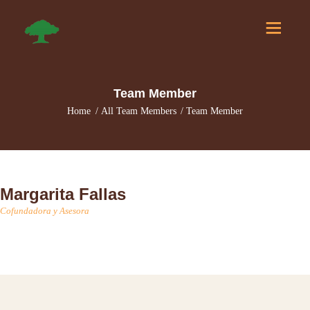
I
Team Member
N
Home
All Team Members
Team Member
I
C
I
O
Margarita Fallas
S
Cofundadora y Asesora
O
B
R
E
N